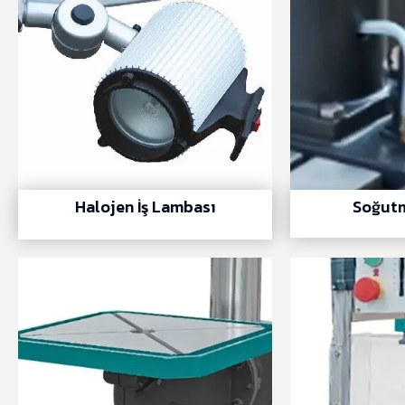
Halojen İş Lambası
Soğutm