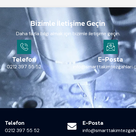
Bizimle İletişime Geçin
Daha fazla bilgi almak için bizimle iletişime geçin.
Telefon
E-Posta
0212 397 55 52
info@smarttakimtezgahlari.
Telefon
E-Posta
0212 397 55 52
info@smarttakimtezgahl