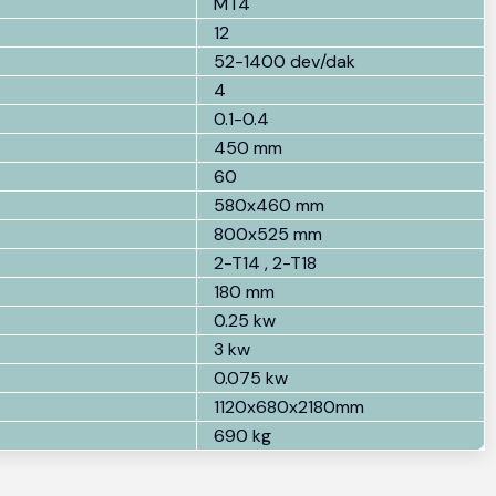
MT4
12
52-1400 dev/dak
4
0.1-0.4
450 mm
60
580x460 mm
800x525 mm
2-T14 , 2-T18
180 mm
0.25 kw
3 kw
0.075 kw
1120x680x2180mm
690 kg