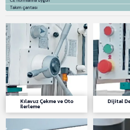
CE normlarına uygun
Takım çantası
Kılavuz Çekme ve Oto
Dijital De
İlerleme
‎ ‎ ‎ ‎ ‎ ‎ ‎ ‎ ‎ ‎ ‎