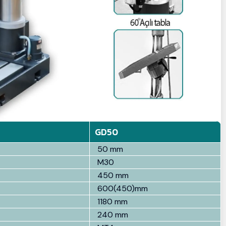
GD50
50 mm
M30
450 mm
600(450)mm
1180 mm
240 mm