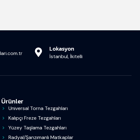
Lokasyon
ari.com.tr
İstanbul, İkitelli
Ürünler
Universal Torna Tezgahları
Kalıpçı Freze Tezgahları
Yüzey Taşlama Tezgahları
Radyal/Şanzımanlı Matkaplar