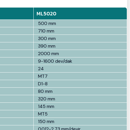
ML5020
500 mm
710 mm
300 mm
390 mm
2000 mm
9-1600 dev/dak
24
MT7
D1-8
80 mm
320 mm
145 mm
MT5
150 mm
0.012-2.73 mm/devir