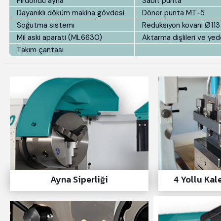
Firdöndü ayna
Sabit punta
Dayanıklı döküm makina gövdesi
Döner punta MT-5
Soğutma sistemi
Redüksiyon kovani Ø11
Mil aski aparati (ML6630)
Aktarma dişlileri ve yed
Takım çantası
Ayna Siperliği
4 Yollu Kal