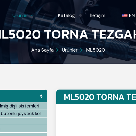
Ürünler
Katalog
İletişim
EN
L5020 TORNA TEZGA
Ana Sayfa
Ürünler
ML5020
ML5020 TORNA T
lmiş dişli sistemleri
 butonlu joystick kol
ı