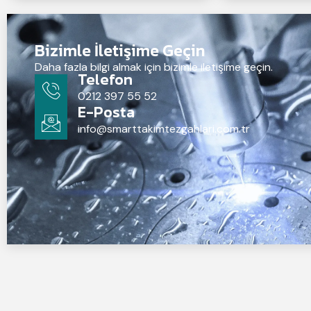
Bizimle İletişime Geçin
Daha fazla bilgi almak için bizimle iletişime geçin.
Telefon
0212 397 55 52
E-Posta
info@smarttakimtezgahlari.com.tr