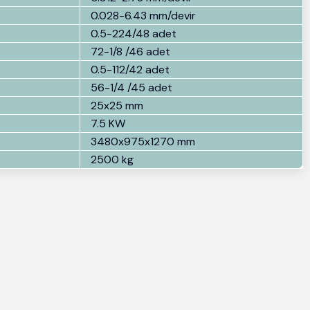
0.028-6.43 mm/devir
0.5-224/48 adet
72-1/8 /46 adet
0.5-112/42 adet
56-1/4 /45 adet
25x25 mm
7.5 KW
3480x975x1270 mm
2500 kg