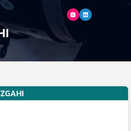
HI
EZGAHI