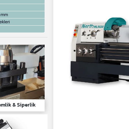
3 mm
ekleri
emlik & Siperlik