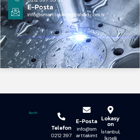
E-Posta
info@smarttakimtezgahlari.com.tr
Lokasy
E-Posta
on
Telefon
info@sm
İstanbul,
0212 397
arttakimt
İkitelli