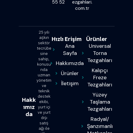
55 52
ezgahlari.
com.tr
25 yılı
Hızlı Erişim
Ürünler
aşkın
sektör
Ana
Universal
tecrübe
Sayfa
Torna
sine
sahip,
Tezgahları
Hakkımızda
konusu
nda
Kalıpçı
Ürünler
uzman
Freze
yönetim
İletişim
Tezgahları
ve
teknik
Yüzey
destek
Hakk
Taşlama
ekibi,
ımız
yurt içi
Tezgahları
da
ve yurt
dışı
Radyal/
satış
Şanzımanlı
ağı ile