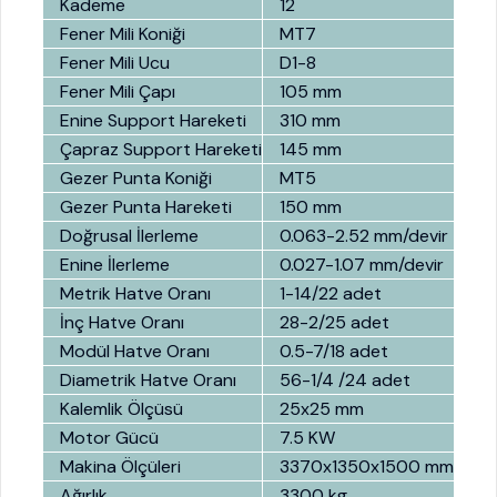
Kademe
12
Fener Mili Koniği
MT7
Fener Mili Ucu
D1-8
Fener Mili Çapı
105 mm
Enine Support Hareketi
310 mm
Çapraz Support Hareketi
145 mm
Gezer Punta Koniği
MT5
Gezer Punta Hareketi
150 mm
Doğrusal İlerleme
0.063-2.52 mm/devir
Enine İlerleme
0.027-1.07 mm/devir
Metrik Hatve Oranı
1-14/22 adet
İnç Hatve Oranı
28-2/25 adet
Modül Hatve Oranı
0.5-7/18 adet
Diametrik Hatve Oranı
56-1/4 /24 adet
Kalemlik Ölçüsü
25x25 mm
Motor Gücü
7.5 KW
Makina Ölçüleri
3370x1350x1500 mm
Ağırlık
3300 kg