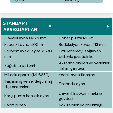
STANDART
AKSESUARLAR
3 ayaklı ayna Ø325 mm
Döner punta MT-5
Kepenkli ayna 400 m
Redüksiyon kovani 113 mm
Serbest ayaklı ayna Ø630
Hızlı ilerlemeyi sağlayan
mm
butonlu joystick kol
Aktarma dişlileri ve yedekleri
Soğutma sistemi
Takım çantası
Mil aski aparati(ML6630)
Yedek ayna flanşları
Taşlanmış ve sertleştirilmiş
Firdöndü ayna
dişli sistemleri
Dayanıklı döküm makina
Karşı punta koniklik ayarı
gövdesi
Sabit punta
Sökülebilen köprü kızağı